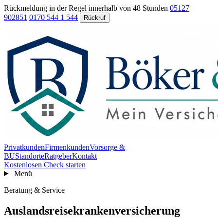
Rückmeldung in der Regel innerhalb von 48 Stunden
05127
902851
0170 544 1 544
Rückruf
Privatkunden
Firmenkunden
Vorsorge &
BU
Standorte
Ratgeber
Kontakt
Kostenlosen Check starten
Menü
Beratung & Service
Auslandsreisekrankenversicherung