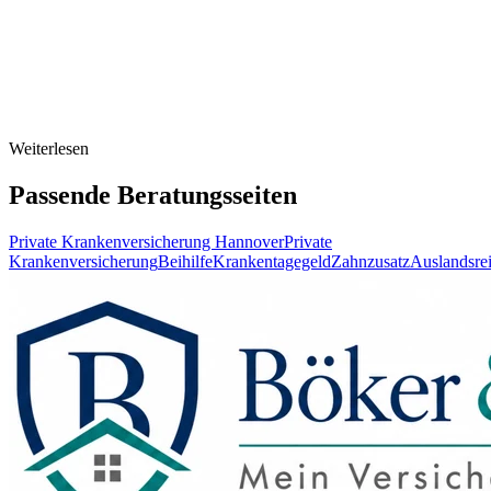
Weiterlesen
Passende Beratungsseiten
Private Krankenversicherung Hannover
Private
Krankenversicherung
Beihilfe
Krankentagegeld
Zahnzusatz
Auslandsre