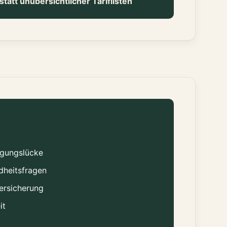
statt unübersichtlicher Tariflisten
rgungslücke
dheitsfragen
ersicherung
it