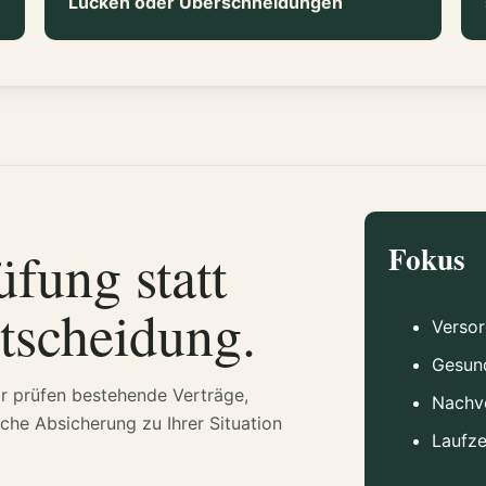
Lücken oder Überschneidungen
fung statt
Fokus
ntscheidung.
Verso
Gesun
ir prüfen bestehende Verträge,
Nachv
che Absicherung zu Ihrer Situation
Laufze