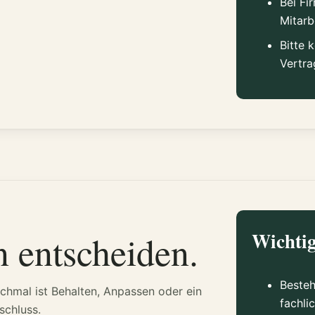
Bei Fi
Mitarb
Bitte 
Vertr
n entscheiden.
Wichtig
Besteh
hmal ist Behalten, Anpassen oder ein
fachli
schluss.