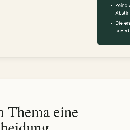
Keine 
Absti
Die er
unverb
m Thema eine
cheidung.