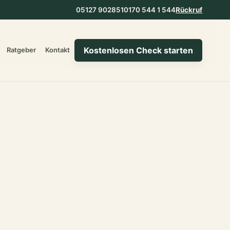
05127 902851
0170 544 1 544
Rückruf
Kostenlosen Check starten
Ratgeber
Kontakt