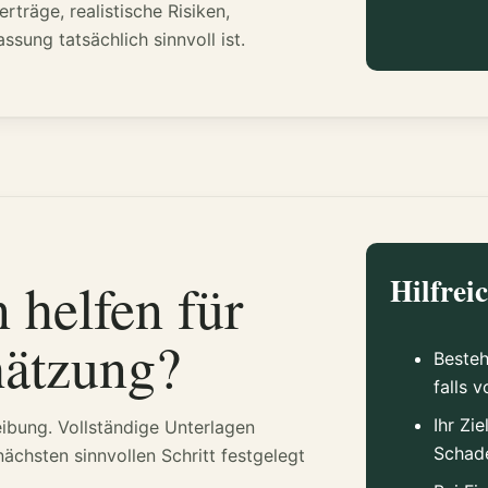
träge, realistische Risiken,
sung tatsächlich sinnvoll ist.
helfen für
Hilfrei
hätzung?
Besteh
falls 
Ihr Zi
eibung. Vollständige Unterlagen
Schade
chsten sinnvollen Schritt festgelegt