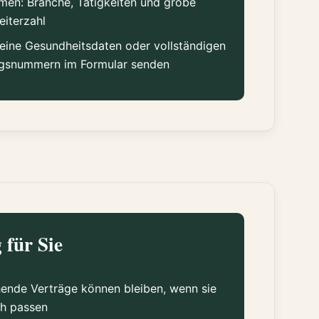
rmen: Branche, Tätigkeiten und grobe
eiterzahl
keine Gesundheitsdaten oder vollständigen
agsnummern im Formular senden
 für Sie
ende Verträge können bleiben, wenn sie
ch passen