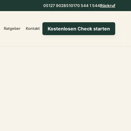
05127 902851
0170 544 1 544
Rückruf
Kostenlosen Check starten
Ratgeber
Kontakt