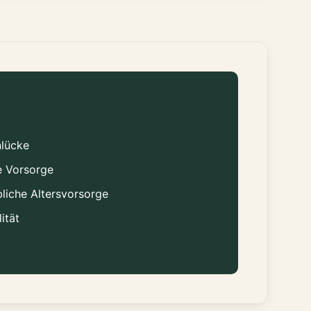
nlücke
e Vorsorge
bliche Altersvorsorge
lität