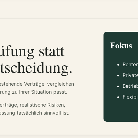
fung statt
Fokus
ntscheidung.
Rente
Privat
estehende Verträge, vergleichen
Betrie
ng zu Ihrer Situation passt.
Flexibi
träge, realistische Risiken,
sung tatsächlich sinnvoll ist.