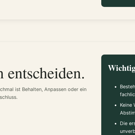
n entscheiden.
Wichtig
Besteh
hmal ist Behalten, Anpassen oder ein
fachli
schluss.
Keine 
Absti
Die er
unverb