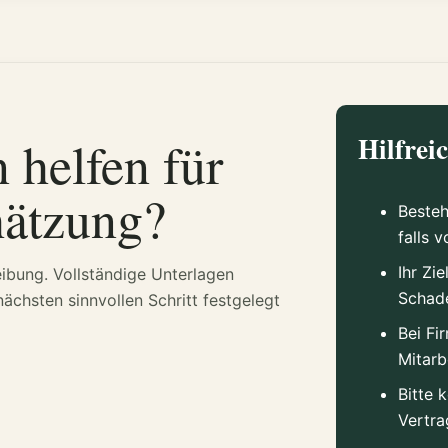
helfen für
Hilfrei
hätzung?
Besteh
falls 
Ihr Zi
eibung. Vollständige Unterlagen
Schade
chsten sinnvollen Schritt festgelegt
Bei Fi
Mitarb
Bitte 
Vertr